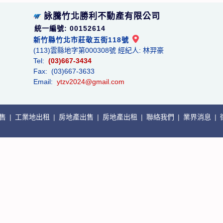
詠騰竹北勝利不動產有限公司
統一編號: 00152614
新竹縣竹北市莊敬五街118號
(113)雲縣地字第000308號 經紀人: 林羿豪
Tel:
(03)667-3434
Fax: (03)667-3633
Email:
ytzv2024@gmail.com
出售
|
工業地出租
|
房地產出售
|
房地產出租
|
聯絡我們
|
業界消息
|