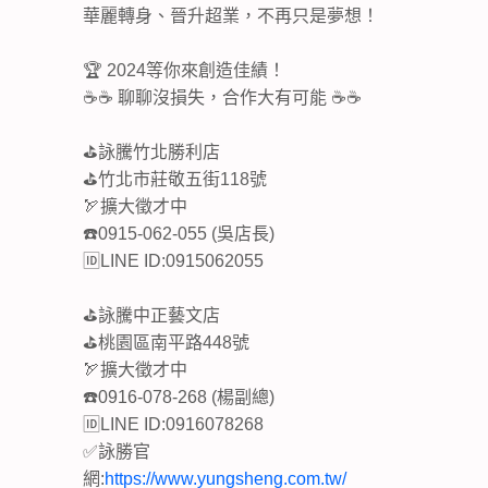
華麗轉身、晉升超業，不再只是夢想！
🏆 2024等你來創造佳績！
☕☕ 聊聊沒損失，合作大有可能 ☕☕
⛳詠騰竹北勝利店
⛳竹北市莊敬五街118號
🏹擴大徵才中
☎️0915-062-055 (吳店長)
🆔LINE ID:0915062055
⛳詠騰中正藝文店
⛳桃園區南平路448號
🏹擴大徵才中
☎️0916-078-268 (楊副總)
🆔LINE ID:0916078268
✅詠勝官
網:
https://www.yungsheng.com.tw/