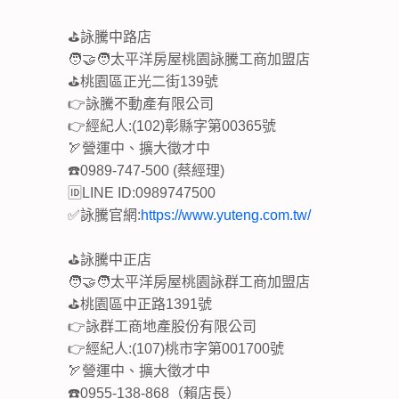
⛳詠騰中路店
🧑‍🤝‍🧑太平洋房屋桃園詠騰工商加盟店
⛳桃園區正光二街139號
👉詠騰不動產有限公司
👉經紀人:(102)彰縣字第00365號
🏹營運中、擴大徵才中
☎️0989-747-500 (蔡經理)
🆔LINE ID:0989747500
✅詠騰官網:
https://www.yuteng.com.tw/
⛳詠騰中正店
🧑‍🤝‍🧑太平洋房屋桃園詠群工商加盟店
⛳桃園區中正路1391號
👉詠群工商地產股份有限公司
👉經紀人:(107)桃市字第001700號
🏹營運中、擴大徵才中
☎️0955-138-868（賴店長）