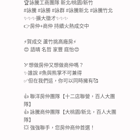
🏆詠騰工商團隊 新北/桃園/新竹
#詠騰 #詠勝 #詠群 #詠騰新北 #詠騰竹北
✨✨✨擴大徵才✨✨✨
👉房仲+商仲 持續火熱成交中
⚡️賀成交 蘆竹挑高廠房⚡️
😍 語晴 名哲 家豐 庭怡😍
🏹想做房仲又想做商仲嗎？
✨誰說 #魚與熊掌不可兼得
✅但在我們這，你可以同時擁有🥰
👍 聯洋房仲團隊【十二店聯營，百人大團
隊】
👍 詠騰商仲團隊【大桃園/新北，百人大團
隊】
💥 強強聯手，您房仲商仲首選！