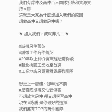
我們有房仲及商仲百人團隊系統和資源支
持👊🏻
這就是大家為什麼想加入我們的原因
想做商仲又想做房仲嗎？
🌟 加入我們，成就非凡！ 🌟
#誠徵房仲菁英
#誠徵工仲商仲菁英
#20年以上仲介實戰經驗帶你飛
#新北桃園工業地產首選
#工業地廠房買賣租賃超強團隊
想更上一層樓、卻舉足不前
#是否既期待又怕受傷害
不想放棄房仲 卻又想學習商仲
現在 #詠騰 是你最好的選擇
我們擁有TOP的商仲團隊