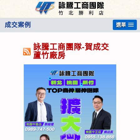
成交案例
選單
詠騰工商團隊-賀成交
蘆竹廠房