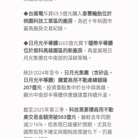
◆
台達電
斥資69.5億元購入
泰豐輪胎位於
桃園科技工業區的廠房
，為近十年桃園市
最高廠房交易紀錄。
◆
日月光半導體
以65億元買下
穩懋半導體
位於南科高雄園區的新廠房
，再度展現日
月光集團在中南部的深耕策略。
統計2024年至今，
日月光集團（含矽品、
日月光半導體）購置商用不動產總額達
207億元
，投資重點集中於台中與高雄，
顯示中南部半導體供應鏈建置持續升溫。
截至2025年第三季，
科技業累積商用不動
產交易金額突破503億元
，雖較去年同期
減少16%，但表現已遠優於預期，尤其在
國際局勢不確定與關稅政策變化下，仍展