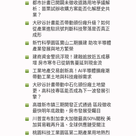
都市計畫已開闢未徵收道路用地爭議解
析：苗栗試辦收購方案能否化解歷史共
業？
大矽谷計畫能否帶動頭份廠升級？如何
從產業進駐訊號判斷科技聚落是否真正
成形
新竹科學園區寶山二期擴建 助攻半導體
產業發展與地方繁榮
建商資金警訊浮現！建融逾放近五成暴
增 房市寒冬已從銷售蔓延到現金流
工業地產交易創新高！AI半導體擴廠潮
帶動工業土地與科技廠辦需求
大矽谷計畫帶動中石化頭份廠土地變
更，高科技專區能否成為下一波發展引
擎？
高雄新市鎮三期開發正式通過 區段徵收
最快明年底啟動，房市發展受矚目
川普宣布對加拿大加徵最高50%關稅 美
加貿易戰再升溫、全球供應鏈受關注
桃園科技工業園區第二期產業用地熱烈