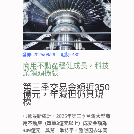
發佈:
2025/09/26
點閱:
430
商用不動產穩健成長，科技
業領頭擴張
第三季交易金額近350
億元，年減但仍具規
模
根據最新統計，2025年第三季台灣
大型商
用不動產（單筆3億元以上）成交金額為
349億元
，與第二季持平。雖然因去年同