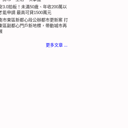
安3.0拍板！未滿50歲、年收200萬以
才能申請 最高可貸1500萬元
南市東區新都心段公辦都市更新案 打
東區副都心門戶新地標，帶動城市再
展
更多文章 ...