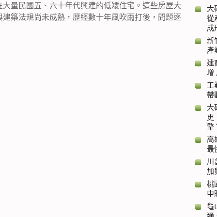
在大量民國五、六十年代興建的低矮住宅。這些房屋大
大
與建築法規尚未成熟，歷經數十年風吹雨打後，問題逐
從
成
新
產
建
增
工
帶
大
更
擎
高
最
川
加
桃
申
龜
通