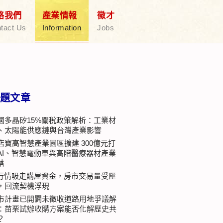
絡我們
產業情報
徵才
tact Us
Information
Jobs
題文章
國多晶矽15%關稅政策解析：工業材
、太陽能供應鏈與台灣產業影響
店寶高智慧產業園區擴建 300億元打
AI、智慧電動車與高階醫療器材產業
落
I行情吸走購屋資金，房市交易量受壓
，回流契機浮現
市計畫已開闢未徵收道路用地爭議解
：苗栗試辦收購方案能否化解歷史共
？