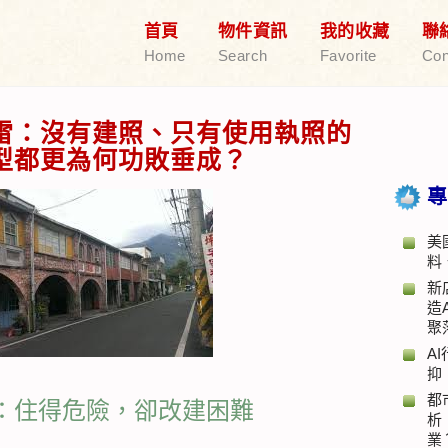
首頁
物件資訊
我的收藏
聯
Home
Search
Favorite
Con
雷：沒有建照、只有使用執照的
型都更為何功敗垂成？
專
美
料
新
造
聚
A
抑
都
：住得危險，卻改建困難
析
業