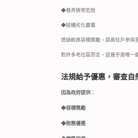
◆
巷弄狹窄危險
◆
結構劣化嚴重
透過較高容積獎勵，提高住戶參與
對許多老社區而言，這幾乎是唯一
法規給予優惠，審查自
因為政府提供：
◆
容積獎勵
◆
稅務優惠