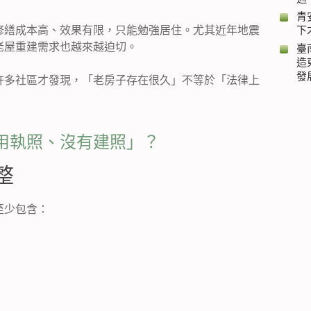
青
修繕成本高、效果有限，只能勉強居住。尤其近年地震
下
老屋重建需求也越來越迫切。
臺
造
發
許多社區才發現，「老房子存在很久」不等於「法律上
用執照、沒有建照」？
整
至少包含：