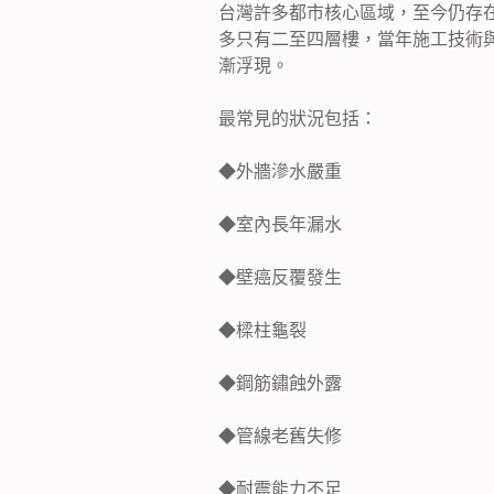
台灣許多都市核心區域，至今仍存
多只有二至四層樓，當年施工技術
漸浮現。
最常見的狀況包括：
◆
外牆滲水嚴重
◆
室內長年漏水
◆
壁癌反覆發生
◆
樑柱龜裂
◆
鋼筋鏽蝕外露
◆
管線老舊失修
◆
耐震能力不足