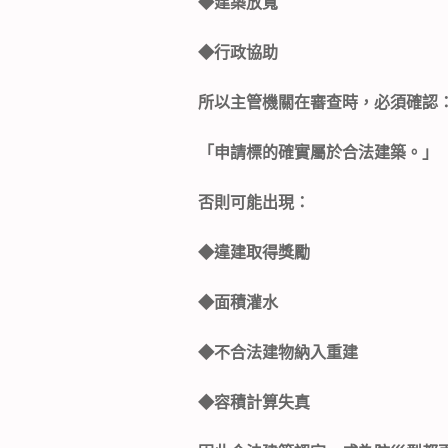
◆
建築放寬
◆
行政協助
所以主管機關在審查時，必須確認
「申請標的確實屬於合法建築。」
否則可能出現：
◆
違建取得獎勵
◆
面積灌水
◆
不合法建物納入重建
◆
容積計算失真