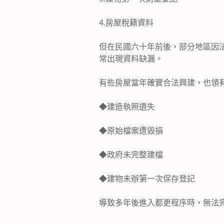
4.
房屋稅籍資料
但在民國六十年前後，部分地區因
常出現資料缺漏。
有些房屋當年確實合法興建，也領
◆
建造執照遺失
◆
原始檔案遭毀損
◆
政府未完整建檔
◆
建物未辦第一次保存登記
導致多年後進入都更程序時，無法