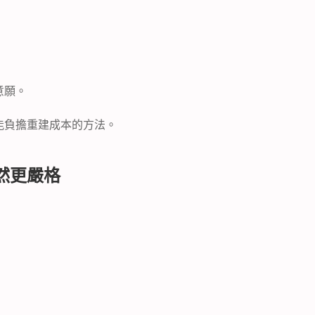
意願。
能負擔重建成本的方法。
然更嚴格