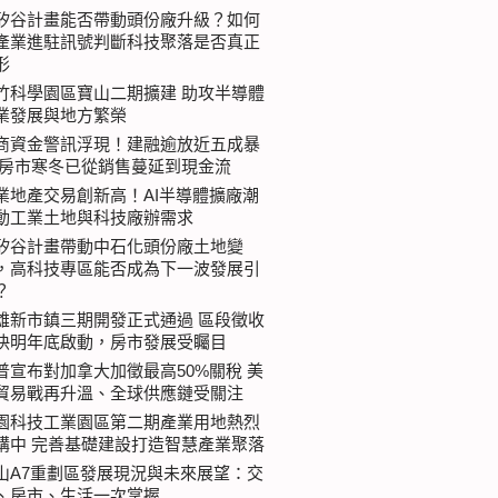
矽谷計畫能否帶動頭份廠升級？如何
產業進駐訊號判斷科技聚落是否真正
形
竹科學園區寶山二期擴建 助攻半導體
業發展與地方繁榮
商資金警訊浮現！建融逾放近五成暴
 房市寒冬已從銷售蔓延到現金流
業地產交易創新高！AI半導體擴廠潮
動工業土地與科技廠辦需求
矽谷計畫帶動中石化頭份廠土地變
，高科技專區能否成為下一波發展引
？
雄新市鎮三期開發正式通過 區段徵收
快明年底啟動，房市發展受矚目
普宣布對加拿大加徵最高50%關稅 美
貿易戰再升溫、全球供應鏈受關注
園科技工業園區第二期產業用地熱烈
購中 完善基礎建設打造智慧產業聚落
山A7重劃區發展現況與未來展望：交
、房市、生活一次掌握