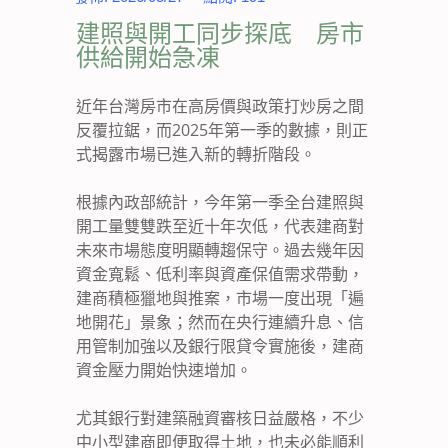
建照與開工同步探底 房市
供給開始急凍
近年台灣房市在高房價與政策打炒房之間
反覆拉鋸，而2025年第一季的數據，則正
式揭露市場已進入新的轉折階段。
根據內政部統計，今年第一季全台建照與
開工量雙雙跌至近十年次低，代表建商對
未來市場態度明顯轉趨保守。過去幾年因
資金寬鬆、低利率與資產保值需求帶動，
建商積極獵地與推案，市場一度出現「遍
地開花」景象；然而在央行連續升息、信
用管制加強以及銀行限貸令實施後，建商
資金壓力開始快速增加。
尤其銀行對建築融資審核日益嚴格，不少
中小型建商即便取得土地，也未必能順利