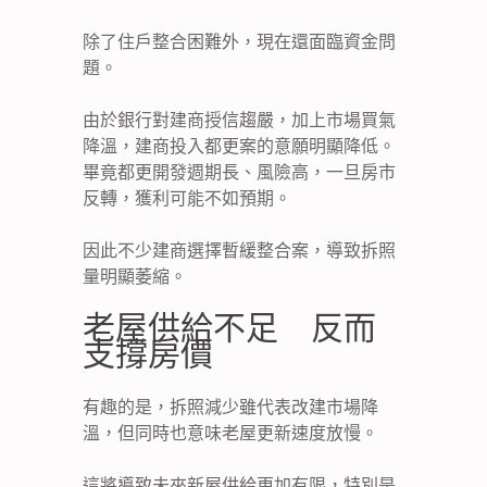
除了住戶整合困難外，現在還面臨資金問
題。
由於銀行對建商授信趨嚴，加上市場買氣
降溫，建商投入都更案的意願明顯降低。
畢竟都更開發週期長、風險高，一旦房市
反轉，獲利可能不如預期。
因此不少建商選擇暫緩整合案，導致拆照
量明顯萎縮。
老屋供給不足 反而
支撐房價
有趣的是，拆照減少雖代表改建市場降
溫，但同時也意味老屋更新速度放慢。
這將導致未來新屋供給更加有限，特別是