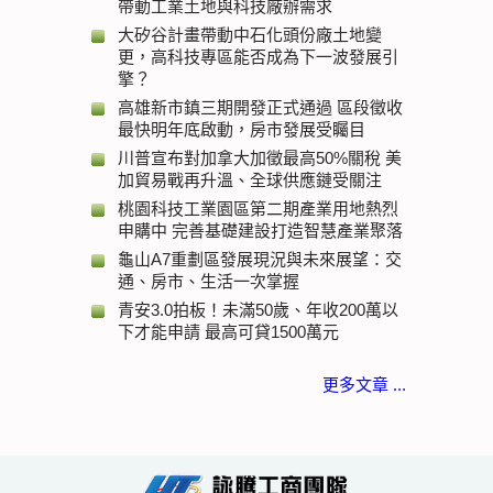
帶動工業土地與科技廠辦需求
大矽谷計畫帶動中石化頭份廠土地變
更，高科技專區能否成為下一波發展引
擎？
高雄新市鎮三期開發正式通過 區段徵收
最快明年底啟動，房市發展受矚目
川普宣布對加拿大加徵最高50%關稅 美
加貿易戰再升溫、全球供應鏈受關注
桃園科技工業園區第二期產業用地熱烈
申購中 完善基礎建設打造智慧產業聚落
龜山A7重劃區發展現況與未來展望：交
通、房市、生活一次掌握
青安3.0拍板！未滿50歲、年收200萬以
下才能申請 最高可貸1500萬元
更多文章 ...