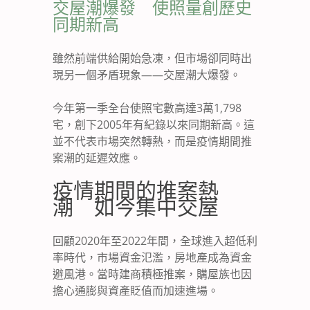
交屋潮爆發 使照量創歷史
同期新高
雖然前端供給開始急凍，但市場卻同時出
現另一個矛盾現象——交屋潮大爆發。
今年第一季全台使照宅數高達3萬1,798
宅，創下2005年有紀錄以來同期新高。這
並不代表市場突然轉熱，而是疫情期間推
案潮的延遲效應。
疫情期間的推案熱
潮 如今集中交屋
回顧2020年至2022年間，全球進入超低利
率時代，市場資金氾濫，房地產成為資金
避風港。當時建商積極推案，購屋族也因
擔心通膨與資產貶值而加速進場。