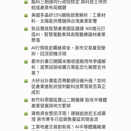
龍科三期邁向行政院核定 高科技土地供
給成產業布局關鍵
美國多晶矽15%關稅政策解析：工業材
料、太陽能供應鏈與台灣產業影響
新店寶高智慧產業園區擴建 300億元打
造AI、智慧電動車與高階醫療器材產業
聚落
AI行情吸走購屋資金，房市交易量受壓
抑，回流契機浮現
都市計畫已開闢未徵收道路用地爭議解
析：苗栗試辦收購方案能否化解歷史共
業？
大矽谷計畫能否帶動頭份廠升級？如何
從產業進駐訊號判斷科技聚落是否真正
成形
新竹科學園區寶山二期擴建 助攻半導體
產業發展與地方繁榮
建商資金警訊浮現！建融逾放近五成暴
增 房市寒冬已從銷售蔓延到現金流
工業地產交易創新高！AI半導體擴廠潮