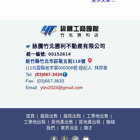
詠騰竹北勝利不動產有限公司
統一編號: 00152614
新竹縣竹北市莊敬五街118號
(113)雲縣地字第000308號 經紀人: 林羿豪
Tel:
(03)667-3434
Fax: (03)667-3633
Email:
ytzv2024@gmail.com
首頁
|
廠房出售
|
廠房出租
|
工業地出售
|
工業地出租
|
房地產出售
|
房地產出租
|
聯絡
我們
|
業界消息
|
徵才