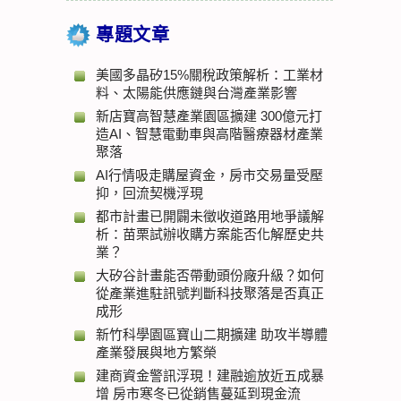
專題文章
美國多晶矽15%關稅政策解析：工業材
料、太陽能供應鏈與台灣產業影響
新店寶高智慧產業園區擴建 300億元打
造AI、智慧電動車與高階醫療器材產業
聚落
AI行情吸走購屋資金，房市交易量受壓
抑，回流契機浮現
都市計畫已開闢未徵收道路用地爭議解
析：苗栗試辦收購方案能否化解歷史共
業？
大矽谷計畫能否帶動頭份廠升級？如何
從產業進駐訊號判斷科技聚落是否真正
成形
新竹科學園區寶山二期擴建 助攻半導體
產業發展與地方繁榮
建商資金警訊浮現！建融逾放近五成暴
增 房市寒冬已從銷售蔓延到現金流