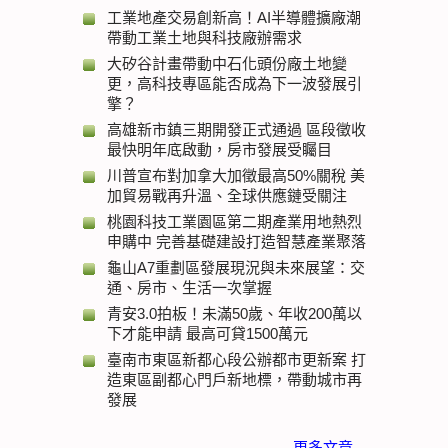
工業地產交易創新高！AI半導體擴廠潮
帶動工業土地與科技廠辦需求
大矽谷計畫帶動中石化頭份廠土地變
更，高科技專區能否成為下一波發展引
擎？
高雄新市鎮三期開發正式通過 區段徵收
最快明年底啟動，房市發展受矚目
川普宣布對加拿大加徵最高50%關稅 美
加貿易戰再升溫、全球供應鏈受關注
桃園科技工業園區第二期產業用地熱烈
申購中 完善基礎建設打造智慧產業聚落
龜山A7重劃區發展現況與未來展望：交
通、房市、生活一次掌握
青安3.0拍板！未滿50歲、年收200萬以
下才能申請 最高可貸1500萬元
臺南市東區新都心段公辦都市更新案 打
造東區副都心門戶新地標，帶動城市再
發展
更多文章 ...