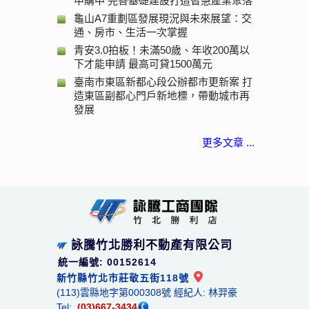
申購中 完善基礎建設打造智慧產業聚落
龜山A7重劃區發展現況與未來展望：交
通、房市、生活一次掌握
青安3.0拍板！未滿50歲、年收200萬以
下才能申請 最高可貸1500萬元
臺南市東區新都心段公辦都市更新案 打
造東區副都心門戶新地標，帶動城市再
發展
更多文章 ...
詠騰竹北勝利不動產有限公司
統一編號: 00152614
新竹縣竹北市莊敬五街118號
(113)雲縣地字第000308號 經紀人: 林羿豪
Tel:
(03)667-3434