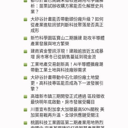
都市計畫已開闢未徵收道路用地爭議解
析：苗栗試辦收購方案能否化解歷史共
業？
大矽谷計畫能否帶動頭份廠升級？如何
從產業進駐訊號判斷科技聚落是否真正
成形
新竹科學園區寶山二期擴建 助攻半導體
產業發展與地方繁榮
建商資金警訊浮現！建融逾放近五成暴
增 房市寒冬已從銷售蔓延到現金流
工業地產交易創新高！AI半導體擴廠潮
帶動工業土地與科技廠辦需求
大矽谷計畫帶動中石化頭份廠土地變
更，高科技專區能否成為下一波發展引
擎？
高雄新市鎮三期開發正式通過 區段徵收
最快明年底啟動，房市發展受矚目
川普宣布對加拿大加徵最高50%關稅 美
加貿易戰再升溫、全球供應鏈受關注
桃園科技工業園區第二期產業用地熱烈