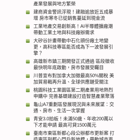
產業發展與地方繁榮
建商資金警訊浮現！建融逾放近五成暴
增 房市寒冬已從銷售蔓延到現金流
工業地產交易創新高！AI半導體擴廠潮
帶動工業土地與科技廠辦需求
大矽谷計畫帶動中石化頭份廠土地變
更，高科技專區能否成為下一波發展引
擎？
高雄新市鎮三期開發正式通過 區段徵收
最快明年底啟動，房市發展受矚目
川普宣布對加拿大加徵最高50%關稅 美
加貿易戰再升溫、全球供應鏈受關注
桃園科技工業園區第二期產業用地熱烈
申購中 完善基礎建設打造智慧產業聚落
龜山A7重劃區發展現況與未來展望：交
通、房市、生活一次掌握
青安3.0拍板！未滿50歲、年收200萬以
下才能申請 最高可貸1500萬元
臺南市東區新都心段公辦都市更新案 打
造東區副都心門戶新地標，帶動城市再