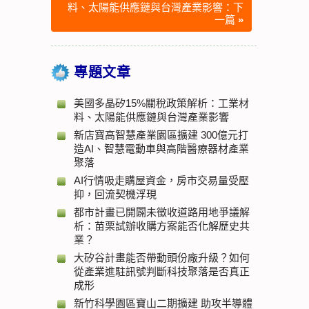
料、太陽能供應鏈與台灣產業影響：下
一篇
»
專題文章
美國多晶矽15%關稅政策解析：工業材
料、太陽能供應鏈與台灣產業影響
新店寶高智慧產業園區擴建 300億元打
造AI、智慧電動車與高階醫療器材產業
聚落
AI行情吸走購屋資金，房市交易量受壓
抑，回流契機浮現
都市計畫已開闢未徵收道路用地爭議解
析：苗栗試辦收購方案能否化解歷史共
業？
大矽谷計畫能否帶動頭份廠升級？如何
從產業進駐訊號判斷科技聚落是否真正
成形
新竹科學園區寶山二期擴建 助攻半導體