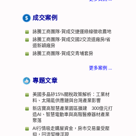
成交案例
詠騰工商團隊-賀成交捷運綠線徵收農地
詠騰工商團隊-賀成交國2交流道廠房/省
道新穎廠房
詠騰工商團隊-賀成交青埔套房
更多案例 ...
專題文章
美國多晶矽15%關稅政策解析：工業材
料、太陽能供應鏈與台灣產業影響
新店寶高智慧產業園區擴建 300億元打
造AI、智慧電動車與高階醫療器材產業
聚落
AI行情吸走購屋資金，房市交易量受壓
抑，回流契機浮現