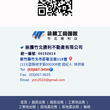
詠騰竹北勝利不動產有限公司
統一編號: 00152614
新竹縣竹北市莊敬五街118號
(113)雲縣地字第000308號 經紀人: 林羿豪
Tel:
(03)667-3434
Fax: (03)667-3633
Email:
ytzv2024@gmail.com
首頁
|
廠房出售
|
廠房出租
|
工業地出售
|
工業地出租
|
房地產出售
|
房地產出租
|
聯絡