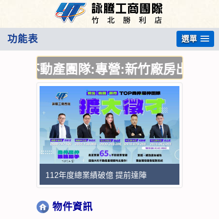
功能表
選單
業不動產團隊:專營:新竹廠房出售,新竹
112年度總業績破億 提前達陣
物件資訊