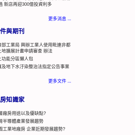
過 新店再迎300億投資利多
更多消息 ...
件與期刊
濟部工業局 興辦工業人使用毗連非都
土地擴展計畫申請審查 辦法
土功能分區懶人包
壤及地下水汙染整治法指定公告事業
更多文件 ...
房知識家
層廠房用途以及優缺點?
灣半導體產業發展趨勢
園工業地廠房 企業近期發展趨勢?