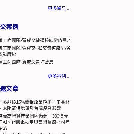
更多資訊 ...
交案例
騰工商團隊-賀成交捷運綠線徵收農地
騰工商團隊-賀成交國2交流道廠房/省
新穎廠房
騰工商團隊-賀成交青埔套房
更多案例 ...
題文章
國多晶矽15%關稅政策解析：工業材
、太陽能供應鏈與台灣產業影響
店寶高智慧產業園區擴建 300億元
造AI、智慧電動車與高階醫療器材產
聚落