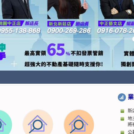
業
新
地
將
公