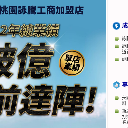
成
詠
詠
道
詠
專
美
料
新
打
業