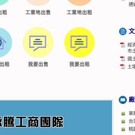
通
出租
工業地出售
工業地出租
文
經
市
國
出租
我要出售
我要出租
土
廠
單
台
桃