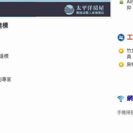
A
抑
達標
工
竹
前達標
員
房
的專家
網
手機掃描