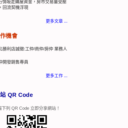
I行情吸走購屋資金，房市交易量受壓
，回流契機浮現
更多文章 ...
作機會
北勝利店誠徵:工仲/商仲/房仲 業務人
仲開發銷售專員
更多工作 ...
站 QR Code
下列 QR Code 立即分享網站！