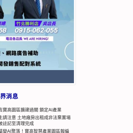
界消息
店寶高園區擴建過關 鎖定AI產業
主請注意 土地廠房出租成非法棄置場
被註記至清理完成
墓變AI聚落！寶高智慧產業園區報編