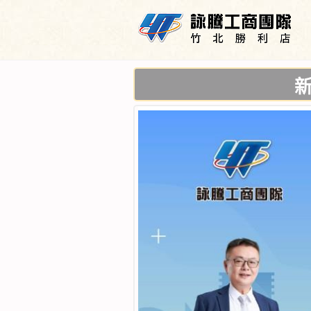
新竹廠房,竹