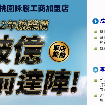
成
詠
詠
道
詠
專
新
打
業
A
抑