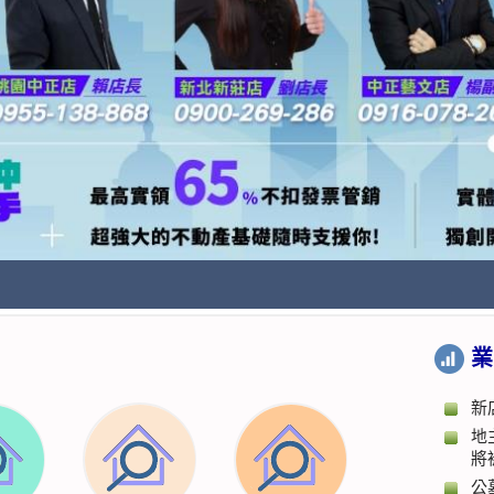
業
新
地
將
公