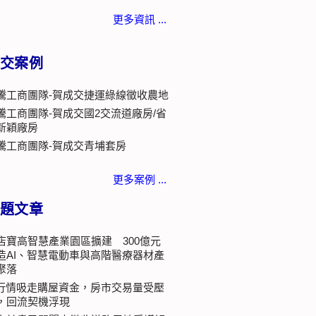
更多資訊 ...
交案例
騰工商團隊-賀成交捷運綠線徵收農地
騰工商團隊-賀成交國2交流道廠房/省
新穎廠房
騰工商團隊-賀成交青埔套房
更多案例 ...
題文章
店寶高智慧產業園區擴建 300億元
造AI、智慧電動車與高階醫療器材產
聚落
I行情吸走購屋資金，房市交易量受壓
，回流契機浮現