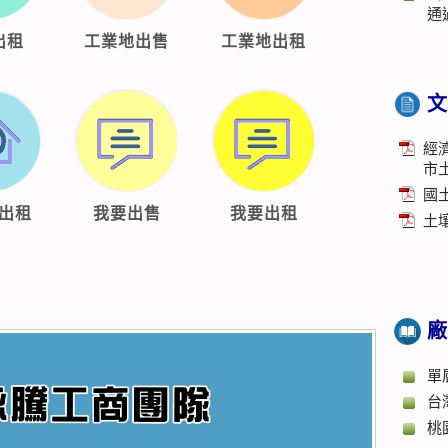
通
出租
工業地出售
工業地出租
文
經
市
國
出租
我要出售
我要出租
土
廠
單
台
桃