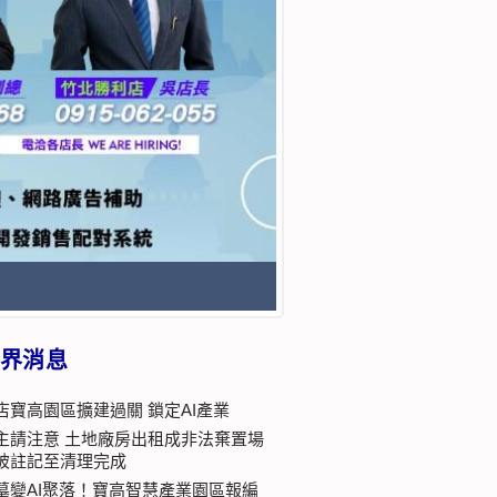
界消息
店寶高園區擴建過關 鎖定AI產業
主請注意 土地廠房出租成非法棄置場
被註記至清理完成
墓變AI聚落！寶高智慧產業園區報編