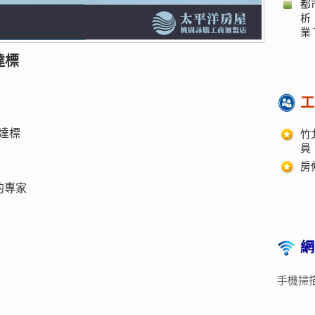
都
析
業
達標
工
前達標
竹
員
房
的專家
網
手機掃描