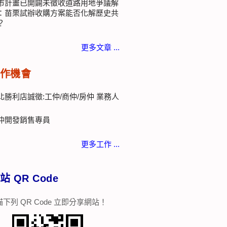
市計畫已開闢未徵收道路用地爭議解
：苗栗試辦收購方案能否化解歷史共
？
更多文章 ...
作機會
北勝利店誠徵:工仲/商仲/房仲 業務人
仲開發銷售專員
更多工作 ...
站 QR Code
下列 QR Code 立即分享網站！