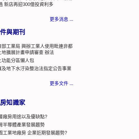
過 新店再迎300億投資利多
更多消息 ...
件與期刊
濟部工業局 興辦工業人使用毗連非都
土地擴展計畫申請審查 辦法
土功能分區懶人包
壤及地下水汙染整治法指定公告事業
更多文件 ...
房知識家
層廠房用途以及優缺點?
灣半導體產業發展趨勢
園工業地廠房 企業近期發展趨勢?