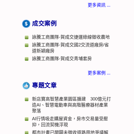
更多資訊 ...
成交案例
詠騰工商團隊-賀成交捷運綠線徵收農地
詠騰工商團隊-賀成交國2交流道廠房/省
道新穎廠房
詠騰工商團隊-賀成交青埔套房
更多案例 ...
專題文章
新店寶高智慧產業園區擴建 300億元打
造AI、智慧電動車與高階醫療器材產業
聚落
AI行情吸走購屋資金，房市交易量受壓
抑，回流契機浮現
都市計畫已開闢未徵收道路用地爭議解