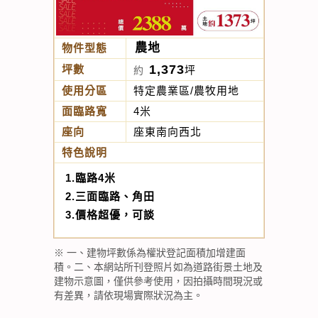
農地
物件型態
1,373
坪數
坪
約
使用分區
特定農業區/農牧用地
面臨路寬
4米
座向
座東南向西北
特色說明
1.臨路4米
2.三面臨路、角田
3.價格超優，可談
※ 一、建物坪數係為權狀登記面積加增建面
積。二、本網站所刊登照片如為道路街景土地及
建物示意圖，僅供參考使用，因拍攝時間現況或
有差異，請依現場實際狀況為主。