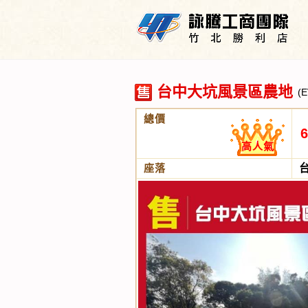
台中大坑風景區農地
(
總價
6
高人氣
座落