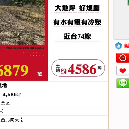
高
農地
4,586
坪
約
農業區
米
座西北向東南