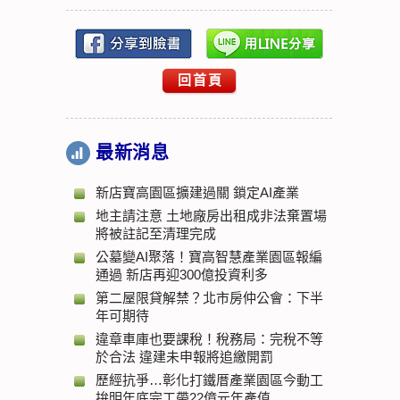
回首頁
最新消息
新店寶高園區擴建過關 鎖定AI產業
地主請注意 土地廠房出租成非法棄置場
將被註記至清理完成
公墓變AI聚落！寶高智慧產業園區報編
通過 新店再迎300億投資利多
第二屋限貸解禁？北市房仲公會：下半
年可期待
違章車庫也要課稅！稅務局：完稅不等
於合法 違建未申報將追繳開罰
歷經抗爭…彰化打鐵厝產業園區今動工
拚明年底完工帶22億元年產值