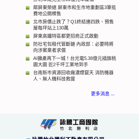
鄰屏東榮總 屏東市和生市地重劃區3筆抵
費地公開標售
北市房價止跌了？Q1終結連四跌、預售
屋每坪站上130萬
屏東高鐵特區都更招商正式啟動
防社宅包租代管斷鏈 內政部：必要時將
向涉案業者求償
AI擴產再下一城！台光電5.38億元插旗桃
園大園 近2千坪工業地到手
台南新市資源回收廠濃煙竄天 消防機器
人、無人機科技救援
更多消息 ...