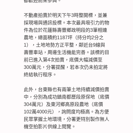
都歡迎前來參與。
不動產拍賣於明天下午3時整開標，並兼
採現場與通訊投標。本次最具吸引力的物
件為位於花蓮縣壽豐鄉政明段的3筆相連
農地，總面積約1187坪（持分均2分之
1），土地地勢方正平整，鄰近台9線與
壽豐車站，周邊生活機能完善。該標的目
前已進入第4次拍賣，底價大幅減價至
300萬元，分署提醒，若本次仍未拍定將
終結執行程序。
此外，台東縣也有兩筆土地持續減價拍賣
中，分別為成功鎮南都歷段原保地（底價
304萬元）及東河鄉高原段農地（底價
102萬4000元），詢問度均極高。為方便
民眾掌握土地環境，分署更特別製作無人
機空拍影片供線上閱覽。