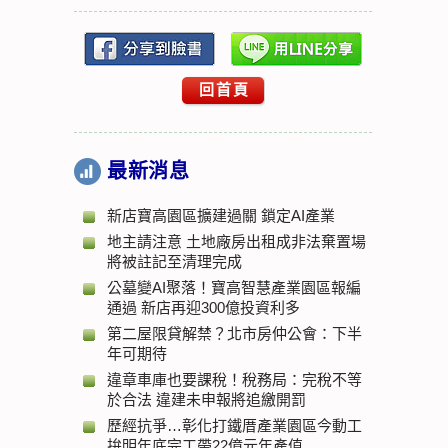
回首頁
最新消息
新店寶高園區擴建過關 鎖定AI產業
地主請注意 土地廠房出租成非法棄置場
將被註記至清理完成
公墓變AI聚落！寶高智慧產業園區報編
通過 新店再迎300億投資利多
第二屋限貸解禁？北市房仲公會：下半
年可期待
違章車庫也要課稅！稅務局：完稅不等
於合法 違建未申報將追繳開罰
歷經抗爭…彰化打鐵厝產業園區今動工
拚明年底完工帶22億元年產值