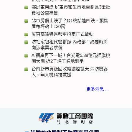
鄰屏東榮總 屏東市和生市地重劃區3筆抵
費地公開標售
北市房價止跌了？Q1終結連四跌、預售
屋每坪站上130萬
屏東高鐵特區都更招商正式啟動
防社宅包租代管斷鏈 內政部：必要時將
向涉案業者求償
AI擴產再下一城！台光電5.38億元插旗桃
園大園 近2千坪工業地到手
台南新市資源回收廠濃煙竄天 消防機器
人、無人機科技救援
更多消息 ...