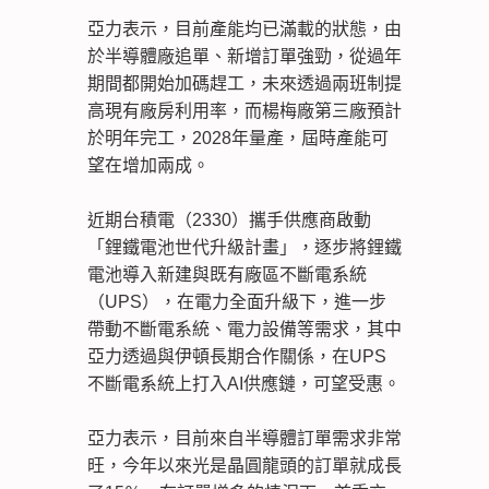
亞力表示，目前產能均已滿載的狀態，由
於半導體廠追單、新增訂單強勁，從過年
期間都開始加碼趕工，未來透過兩班制提
高現有廠房利用率，而楊梅廠第三廠預計
於明年完工，2028年量產，屆時產能可
望在增加兩成。
近期台積電（2330）攜手供應商啟動
「鋰鐵電池世代升級計畫」，逐步將鋰鐵
電池導入新建與既有廠區不斷電系統
（UPS），在電力全面升級下，進一步
帶動不斷電系統、電力設備等需求，其中
亞力透過與伊頓長期合作關係，在UPS
不斷電系統上打入AI供應鏈，可望受惠。
亞力表示，目前來自半導體訂單需求非常
旺，今年以來光是晶圓龍頭的訂單就成長