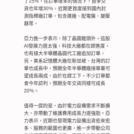
了15％，在訂單增多的情況下，首季交
貨也年增30％，近期更首度接到國內封
測指標廠訂單，包含建廠、配電盤、變壓
器等，
亞力進一步表示，除了晶圓龍頭外，這股
AI發展力道太強，科技大廠都在趕進度，
也有接大半導體晶圓代工廠追加訂單，
另，美系記憶體大廠在新加坡、台灣的訂
單也成長中，預期全年半導體廠接單量可
望成長兩成，由於在趕工下，不少訂單都
會今年認列，預期全年交貨同樣可成長
20％。
值得一提的是，由於電力設備需求不斷擴
大，亦帶動了維護費用成長力道強勁。亞
力表示，近期也發現電力設備出貨愈來愈
多、服務的範圍也更廣，進一步帶動公司