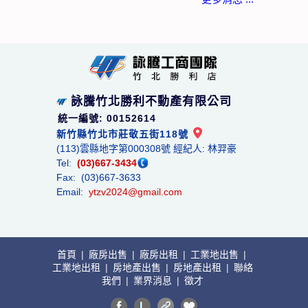
詠騰竹北勝利不動產有限公司
統一編號: 00152614
新竹縣竹北市莊敬五街118號
(113)雲縣地字第000308號 經紀人: 林羿豪
Tel:
(03)667-3434
Fax: (03)667-3633
Email:
ytzv2024@gmail.com
首頁
|
廠房出售
|
廠房出租
|
工業地出售
|
工業地出租
|
房地產出售
|
房地產出租
|
聯絡
我們
|
業界消息
|
徵才