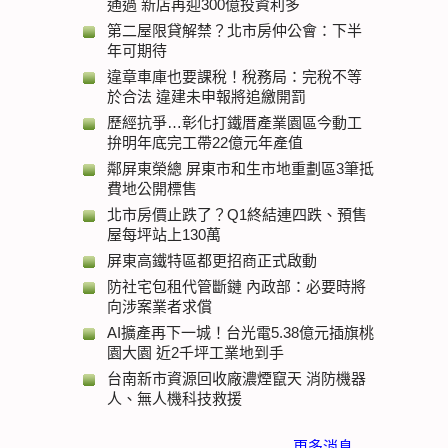
通過 新店再迎300億投資利多
第二屋限貸解禁？北市房仲公會：下半
年可期待
違章車庫也要課稅！稅務局：完稅不等
於合法 違建未申報將追繳開罰
歷經抗爭…彰化打鐵厝產業園區今動工
拚明年底完工帶22億元年產值
鄰屏東榮總 屏東市和生市地重劃區3筆抵
費地公開標售
北市房價止跌了？Q1終結連四跌、預售
屋每坪站上130萬
屏東高鐵特區都更招商正式啟動
防社宅包租代管斷鏈 內政部：必要時將
向涉案業者求償
AI擴產再下一城！台光電5.38億元插旗桃
園大園 近2千坪工業地到手
台南新市資源回收廠濃煙竄天 消防機器
人、無人機科技救援
更多消息 ...