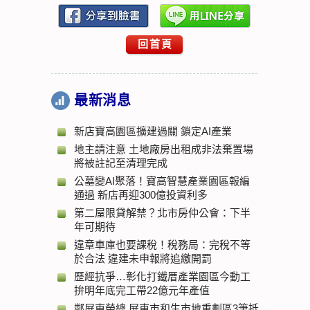
回首頁
最新消息
新店寶高園區擴建過關 鎖定AI產業
地主請注意 土地廠房出租成非法棄置場
將被註記至清理完成
公墓變AI聚落！寶高智慧產業園區報編
通過 新店再迎300億投資利多
第二屋限貸解禁？北市房仲公會：下半
年可期待
違章車庫也要課稅！稅務局：完稅不等
於合法 違建未申報將追繳開罰
歷經抗爭…彰化打鐵厝產業園區今動工
拚明年底完工帶22億元年產值
鄰屏東榮總 屏東市和生市地重劃區3筆抵