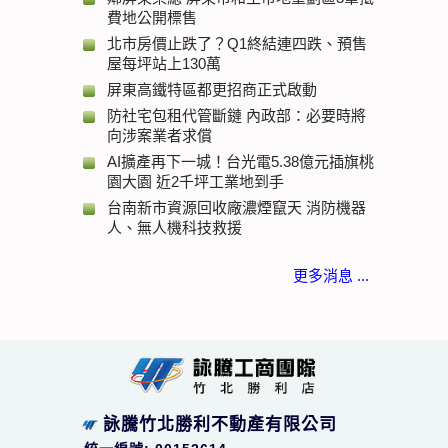
費地公開標售
北市房價止跌了？Q1終結連四跌、預售
屋每坪站上130萬
屏東高鐵特區都更招商正式啟動
防社宅包租代管斷鏈 內政部：必要時將
向涉案業者求償
AI擴產再下一城！台光電5.38億元插旗桃
園大園 近2千坪工業地到手
台南新市資源回收廠濃煙竄天 消防機器
人、無人機科技救援
更多消息 ...
詠騰竹北勝利不動產有限公司