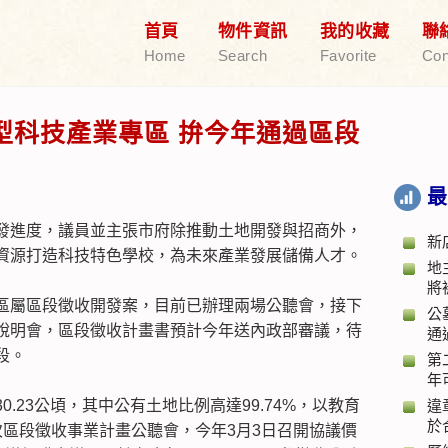
首頁
物件資訊
我的收藏
聯
Home
Search
Favorite
Con
型科技產業專區 拚今年通過區段
最
發進度，議員並主張市府除推動土地開發與招商外，
新
資源打造科技特色學校，為未來產業發展儲備人才。
地
將
區屬區段徵收開發案，目前已辦理兩場公聽會，接下
公
說明會，區段徵收計畫書預計今年送內政部審議，待
通
段。
第
年
.23公頃，其中公有土地比例高達99.74%，以教育
違
於
次區段徵收事業計畫公聽會，今年3月3日召開協議價