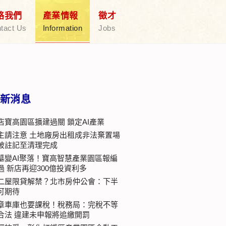
絡我們
產業情報
徵才
tact Us
Information
Jobs
新消息
店寶高園區擴建過關 鎖定AI產業
主請注意 土地廠房出租成非法棄置場
被註記至清理完成
墓變AI聚落！寶高智慧產業園區報編
過 新店再迎300億投資利多
二屋限貸解禁？北市房仲公會：下半
可期待
章車庫也要課稅！稅務局：完稅不等
合法 違建未申報將追繳開罰