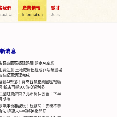
絡我們
產業情報
徵才
tact Us
Information
Jobs
新消息
店寶高園區擴建過關 鎖定AI產業
主請注意 土地廠房出租成非法棄置場
被註記至清理完成
墓變AI聚落！寶高智慧產業園區報編
過 新店再迎300億投資利多
二屋限貸解禁？北市房仲公會：下半
可期待
章車庫也要課稅！稅務局：完稅不等
合法 違建未申報將追繳開罰