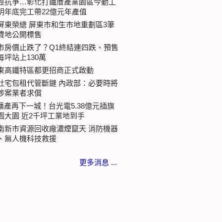
經抗爭…彰化打鐵厝產業園區今動工
明年底完工帶22億元年產值
屏東榮總 屏東市和生市地重劃區3筆
費地公開標售
市房價止跌了？Q1終結連四跌、預售
每坪站上130萬
東高鐵特區都更招商正式啟動
社宅包租代管斷鏈 內政部：必要時將
涉案業者求償
I擴產再下一城！台光電5.38億元插旗
園大園 近2千坪工業地到手
南新市資源回收廠濃煙竄天 消防機器
、無人機科技救援
更多消息 ...