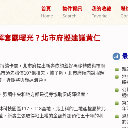
首頁
物件資訊
我的收藏
聯
Home
Search
Favorite
Con
解套露曙光？北市府擬建議黃仁
最
部案持續卡關，北市府提出新壽依約蓋好再移轉或與市府
新
市須先賠償107億損失。據了解，北市府傾向說服輝
地
案，近期將與輝達溝通。
將
公
，強調中央和地方都是從旁協助促成輝達案。
通
第
年
科技園區T17、T18基地，北士科的土地產權屬於北
權，新壽主張取得地上權的金額外加預估五十年的利
違
於