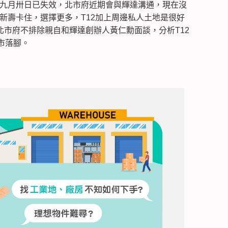
U九月卅日已失效，北市府近期會與輝達溝通，現在沒
新壽卡住，選擇更多，T12加上周邊私人土地是很好
，北市府不排除親自和輝達創辦人黃仁勳面談，分析T12
市落腳。