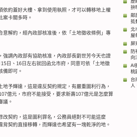
歷
拚
須依約蓋好大樓、拿到使用執照，才可以轉移地上權
鄰
此案卡關多時。
抵
北
合意解約，經內政部核准後，依「土地徵收條例」專
屋
屏
防
，強調內政部有協助核准，內政部長劉世芳今天也證
向
15日、16日左右就回函北市府，同意可依「土地徵
A
核備即可。
桃
台
人
土地予輝達，這是違反契約規定，有嚴重圖利行為，
107億元，市府不能接受，要求新壽107億元是怎麼算
審議。
修改契約，這是圖利罪名，公務員絕對不可能這麼
違背契約直接移轉，而輝達也希望有一塊乾淨的地。