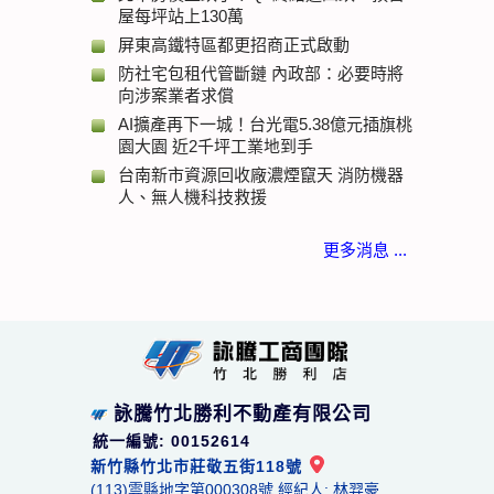
屋每坪站上130萬
屏東高鐵特區都更招商正式啟動
防社宅包租代管斷鏈 內政部：必要時將
向涉案業者求償
AI擴產再下一城！台光電5.38億元插旗桃
園大園 近2千坪工業地到手
台南新市資源回收廠濃煙竄天 消防機器
人、無人機科技救援
更多消息 ...
詠騰竹北勝利不動產有限公司
統一編號: 00152614
新竹縣竹北市莊敬五街118號
(113)雲縣地字第000308號 經紀人: 林羿豪