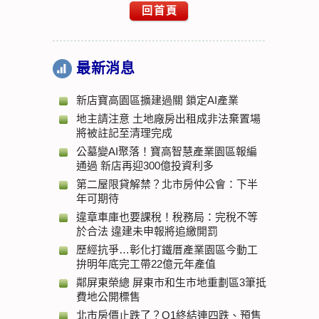
回首頁
最新消息
新店寶高園區擴建過關 鎖定AI產業
地主請注意 土地廠房出租成非法棄置場
將被註記至清理完成
公墓變AI聚落！寶高智慧產業園區報編
通過 新店再迎300億投資利多
第二屋限貸解禁？北市房仲公會：下半
年可期待
違章車庫也要課稅！稅務局：完稅不等
於合法 違建未申報將追繳開罰
歷經抗爭…彰化打鐵厝產業園區今動工
拚明年底完工帶22億元年產值
鄰屏東榮總 屏東市和生市地重劃區3筆抵
費地公開標售
北市房價止跌了？Q1終結連四跌、預售