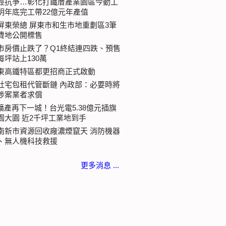
經抗爭…彰化打鐵厝產業園區今動工
明年底完工帶22億元年產值
屏東榮總 屏東市和生市地重劃區3筆
費地公開標售
市房價止跌了？Q1終結連四跌、預售
每坪站上130萬
東高鐵特區都更招商正式啟動
社宅包租代管斷鏈 內政部：必要時將
涉案業者求償
I擴產再下一城！台光電5.38億元插旗
園大園 近2千坪工業地到手
南新市資源回收廠濃煙竄天 消防機器
、無人機科技救援
更多消息 ...