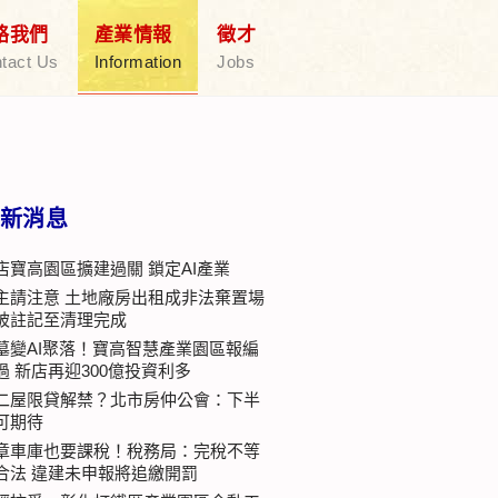
絡我們
產業情報
徵才
tact Us
Information
Jobs
新消息
店寶高園區擴建過關 鎖定AI產業
主請注意 土地廠房出租成非法棄置場
被註記至清理完成
墓變AI聚落！寶高智慧產業園區報編
過 新店再迎300億投資利多
二屋限貸解禁？北市房仲公會：下半
可期待
章車庫也要課稅！稅務局：完稅不等
合法 違建未申報將追繳開罰