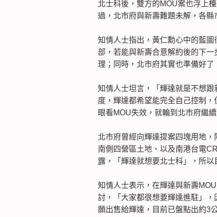
北士科後，雙方的MOU案也浮上檯
過，北市府與新壽難題未解，各縣
知情人士指出，黃仁勳心中的藍圖
部，若能與新壽合意解約後的下一
理；同時，北市府其實也準備好了
知情人士坦言，「輝達就是不想跟
度，輝達都希望能完全自己控制，
眼看MOU失效，就輪到北市府繼
北市府曾經向輝達提案四塊用地，
南側四營區土地、以及南港台電C
露，「輝達就想要北士科」，所以目
知情人士表示，在輝達與新壽MOU
討，「大家都很想要輝達進駐」，
願出售給輝達，目前已盤點出約3