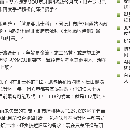
歷
面。雙方議定MOU商討期限就是9月底，眼看期限已
拚
市再度爭相積極向輝達招手。
鄰
抵
很明確，「就是要北士科」，因此北市府7月函詢內政
北
步，內政部也函北市府應依照《土地徵收條例》辦
屋
「B計畫」。
屏
防
新壽合建」，無論是金流、施工品質、或是施工進
向
但受限於MOU框架下，輝達無法考慮其他用地，現在
A
續上菜。
桃
台
人
除了同在北士科的T12，還包括花博園區、松山機場
R1等地，每一個方案都有其優缺點，但知情人士透
前最有可能取代T17、T18的備案，就是T12用地。
尚未失效的期間，北市府積極與T12旁邊的地主們商
因此目前整合還算順利，包括味丹在內等地主都有意
公頃土地，逐步接近輝達的需求，現在只差輝達點頭