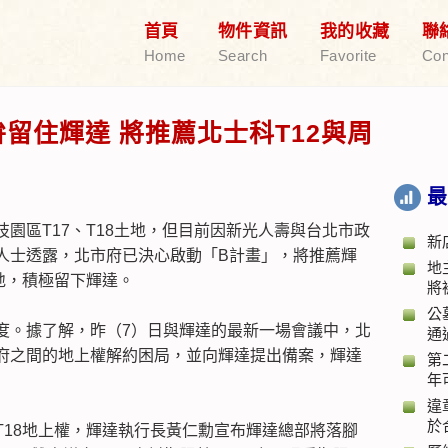
首頁
物件資訊
我的收藏
聯
Home
Search
Favorite
Con
留住輝達 將推薦北士科T12與周
最
園區T17、T18土地，但目前因新光人壽與台北市政
新
人士透露，北市府已決心啟動「B計畫」，將推薦輝
地
地，積極留下輝達。
將
公
度。據了解，昨（7）日與輝達的最新一場會議中，北
通
府之間的地上權解約困局，並向輝達提出備案，輝達
第
年
違
於
、T18地上權，輝達執行長黃仁勳宣布輝達總部將落腳