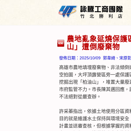
農地亂象延燒保護
山」遭倒廢棄物
發佈日期：
2025/10/09
郭韋綺、宋原
高雄市農地填埋廢棄物、非法傾倒
空拍圖，大坪頂露營區旁一處保護區
挖掘出現「柏油山」，堆置大量廢
市府監管不力。市長陳其邁回應，
不法絕對從嚴查辦。
許采蓁指出，依據土地使用分區資
目的就是維護水土保持與環境安全
計畫並送審查核，但根據掌握的資