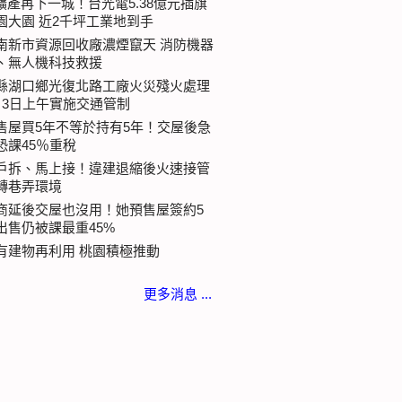
I擴產再下一城！台光電5.38億元插旗
園大園 近2千坪工業地到手
南新市資源回收廠濃煙竄天 消防機器
、無人機科技救援
縣湖口鄉光復北路工廠火災殘火處理
月3日上午實施交通管制
售屋買5年不等於持有5年！交屋後急
恐課45％重稅
戶拆、馬上接！違建退縮後火速接管
轉巷弄環境
商延後交屋也沒用！她預售屋簽約5
出售仍被課最重45%
有建物再利用 桃園積極推動
更多消息 ...