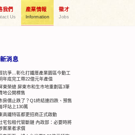
絡我們
產業情報
徵才
tact Us
Information
Jobs
新消息
經抗爭…彰化打鐵厝產業園區今動工
明年底完工帶22億元年產值
屏東榮總 屏東市和生市地重劃區3筆
費地公開標售
市房價止跌了？Q1終結連四跌、預售
每坪站上130萬
東高鐵特區都更招商正式啟動
社宅包租代管斷鏈 內政部：必要時將
涉案業者求償