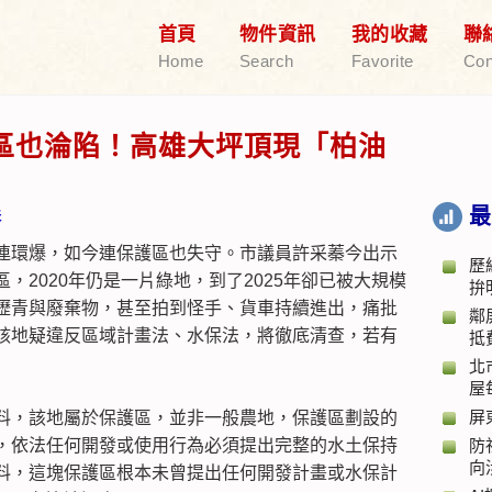
首頁
物件資訊
我的收藏
聯
Home
Search
Favorite
Con
區也淪陷！高雄大坪頂現「柏油
最
彰
連環爆，如今連保護區也失守。市議員許采蓁今出示
歷
，2020年仍是一片綠地，到了2025年卻已被大規模
拚
瀝青與廢棄物，甚至拍到怪手、貨車持續進出，痛批
鄰
該地疑違反區域計畫法、水保法，將徹底清查，若有
抵
北
屋
屏
料，該地屬於保護區，並非一般農地，保護區劃設的
，依法任何開發或使用行為必須提出完整的水土保持
防
向
料，這塊保護區根本未曾提出任何開發計畫或水保計