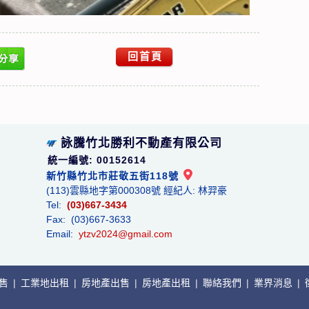
回首頁
詠騰竹北勝利不動產有限公司
統一編號: 00152614
新竹縣竹北市莊敬五街118號
(113)雲縣地字第000308號 經紀人: 林羿豪
Tel:
(03)667-3434
Fax: (03)667-3633
Email:
ytzv2024@gmail.com
出售
|
工業地出租
|
房地產出售
|
房地產出租
|
聯絡我們
|
業界消息
|