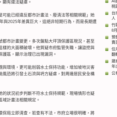
A
，顯有違法疑慮。
桃
台
是可能已經違反都市計畫法、廢清法等相關規範」她
人
0年與2025年差異巨大，這絕非短期行為，而是長期遭
竹
8
預
號都市計畫變更，多次盤點大坪頂保護區現況，甚至
賣
這樣的大面積破壞。他質疑市府監管失職，讓盜挖與
住
保護區，顯示治理已出現漏洞。
翻
建
年
觀與環境，更可能削弱水土保持功能，增加坡地災害
公
颱風恐將引發土石流與坍方疑慮，對周邊居民安全構
地的狀況初步判斷不符水土保持規範，現場情形也疑
區域計畫法相關規定。
環保局立即清查，若查有不法，市府立場很明確，將