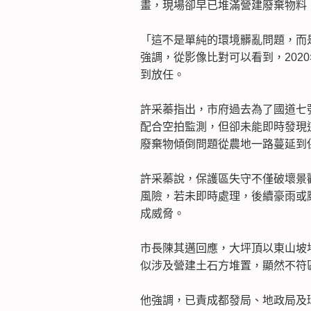
畫，現場卻早已堆滿營建廢棄物料
「這不是單純的環境髒亂問題，而
強調，從影像比對可以看到，202
到放任。
許采蓁指出，市府過去為了國道七
配合空拍監測，但卻未能即時發現
廢棄物傾倒問題從農地一路蔓延到
許采蓁說，保護區失守不僅破壞景
風險，若未即時處理，後續豪雨或
成威脅。
市長陳其邁回應，大坪頂以東山坡
似涉及營建土石方堆置，顯然不符
他強調，已責成都發局、地政局及