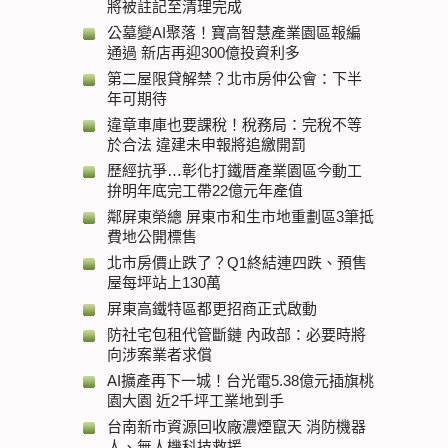
將被註記至清理完成
公墓變AI聚落！寶高智慧產業園區報編
通過 新店再迎300億投資利多
第二屋限貸解禁？北市房仲公會：下半
年可期待
違章車庫也要課稅！稅務局：完稅不等
於合法 違建未申報將追繳開罰
歷經抗爭…彰化打鐵厝產業園區今動工
拚明年底完工帶22億元年產值
鄰屏東榮總 屏東市和生市地重劃區3筆抵
費地公開標售
北市房價止跌了？Q1終結連四跌、預售
屋每坪站上130萬
屏東高鐵特區都更招商正式啟動
防社宅包租代管斷鏈 內政部：必要時將
向涉案業者求償
AI擴產再下一城！台光電5.38億元插旗桃
園大園 近2千坪工業地到手
台南新市資源回收廠濃煙竄天 消防機器
人、無人機科技救援