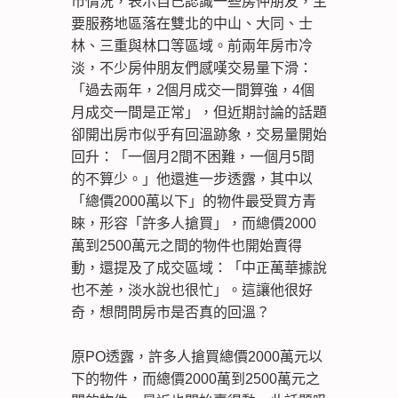
市情況，表示自己認識一些房仲朋友，主
要服務地區落在雙北的中山、大同、士
林、三重與林口等區域。前兩年房市冷
淡，不少房仲朋友們感嘆交易量下滑：
「過去兩年，2個月成交一間算強，4個
月成交一間是正常」，但近期討論的話題
卻開出房市似乎有回溫跡象，交易量開始
回升：「一個月2間不困難，一個月5間
的不算少。」他還進一步透露，其中以
「總價2000萬以下」的物件最受買方青
睞，形容「許多人搶買」，而總價2000
萬到2500萬元之間的物件也開始賣得
動，還提及了成交區域：「中正萬華據說
也不差，淡水說也很忙」。這讓他很好
奇，想問問房市是否真的回溫？
原PO透露，許多人搶買總價2000萬元以
下的物件，而總價2000萬到2500萬元之