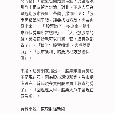
間的物件，最近也開始賣得動，此話題吸
引許多網友留言討論，對此，不少人認為
是近期股市長紅，帶動了房市回溫：「股
市高點獲利了結，錢要找地方放，需要再
貸出來」、「 股票賺了，多少拿一點出
來買個房理所當然吧」、「大戶放股票的
錢，莫名奇妙就可以再買一套，連貸款都
省了」、「這半年股票噴爛 ，大戶隨便
買」、「股市獲利了結要找地方放錢保
值」。
不過，也有網友指出，「股票賺錢買房也
不是現在買，因為股市還沒漲完，房市還
沒跌完。幹嘛現在賣飛股票買比較貴的房
子」、「回溫還太早，股票大戶不會現在
買房啦」。
資料來源：東森財經新聞